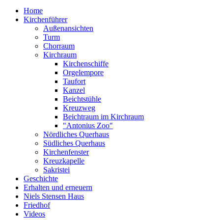
Home
Kirchenführer
Außenansichten
Turm
Chorraum
Kirchraum
Kirchenschiffe
Orgelempore
Taufort
Kanzel
Beichtstühle
Kreuzweg
Beichtraum im Kirchraum
"Antonius Zoo"
Nördliches Querhaus
Südliches Querhaus
Kirchenfenster
Kreuzkapelle
Sakristei
Geschichte
Erhalten und erneuern
Niels Stensen Haus
Friedhof
Videos