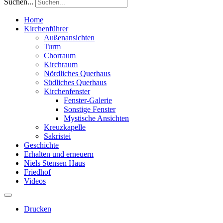
Suchen...
Home
Kirchenführer
Außenansichten
Turm
Chorraum
Kirchraum
Nördliches Querhaus
Südliches Querhaus
Kirchenfenster
Fenster-Galerie
Sonstige Fenster
Mystische Ansichten
Kreuzkapelle
Sakristei
Geschichte
Erhalten und erneuern
Niels Stensen Haus
Friedhof
Videos
Drucken