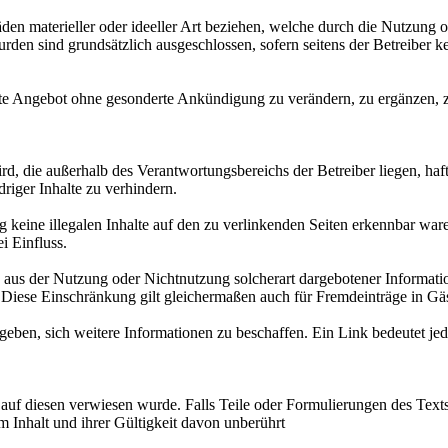
äden materieller oder ideeller Art beziehen, welche durch die Nutzung
rden sind grundsätzlich ausgeschlossen, sofern seitens der Betreiber k
amte Angebot ohne gesonderte Ankündigung zu verändern, zu ergänzen, z
rd, die außerhalb des Verantwortungsbereichs der Betreiber liegen, haf
riger Inhalte zu verhindern.
 keine illegalen Inhalte auf den zu verlinkenden Seiten erkennbar waren
i Einfluss.
aus der Nutzung oder Nichtnutzung solcherart dargebotener Informationen
t. Diese Einschränkung gilt gleichermaßen auch für Fremdeinträge in G
ben, sich weitere Informationen zu beschaffen. Ein Link bedeutet jed
 auf diesen verwiesen wurde. Falls Teile oder Formulierungen des Texts 
m Inhalt und ihrer Gültigkeit davon unberührt